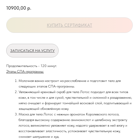
10900,00
р.
КУПИТЬ СЕРТИФИКАТ
ЗАПИСАТЬСЯ НА УСЛУГУ
Продолжительность - 120 минут.
Этапы СПА-программы:
Молочная ванна настроит на расслабление и подготовит тело для
следующих этапов СПА-программы.
Увлажняющий кремовый скраб для тела Лотос подходит для всех типов
кожи, в том числе и для сухой, чувствительной и склонной к раздражению,
мягко очищает и формирует тончайший восковой слой, подпитывающий и
защищающий обновлённую кожу.
Маска для тела Лотос с нежным ароматом Королевского лотоса,
благодаря высокому содержанию аминокислот и целебному экстракту
лотоса, великолепно увлажняет кожу, надолго удерживает в ней влагу и
восстанавливает эластичность, успокаивает чувствительную кожу,
снимает шелушение и зуд.