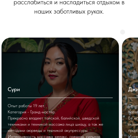
расслабиться и насладиться отдыхом в
наших заботливых руках.
Сури
Дж
Опыт работы 19 лет.
Опыт 
Категория - Гранд-мастер.
Катег
Прекрасно владеет тайской, балийской, шведской
Её м
техниками и техникой массажа лица шиацу, а так же
ткани
методами аюрведы и техникой акупрессуры.
прор
Интенсивность массажа: релакс, средняя, сильная.
Интен