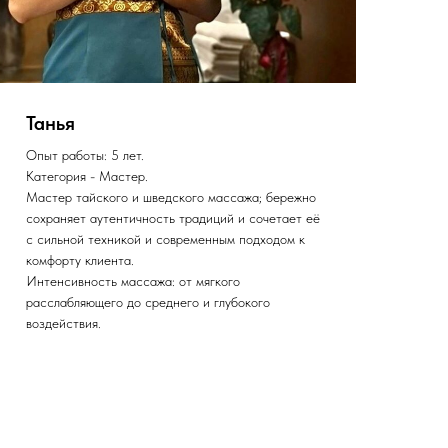
Танья
Со
Опыт работы: 5 лет.
Опы
Категория - Мастер.
Кат
Мастер тайского и шведского массажа; бережно
В с
сохраняет аутентичность традиций и сочетает её
тех
с сильной техникой и современным подходом к
Инт
комфорту клиента.
Интенсивность массажа: от мягкого
расслабляющего до среднего и глубокого
воздействия.