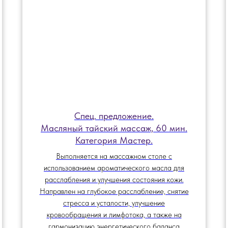
Спец. предложение.
Масляный тайский массаж, 60 мин.
Категория Мастер.
Выполняется на массажном столе с
использованием ароматического масла для
расслабления и улучшения состояния кожи.
Направлен на глубокое расслабление, снятие
стресса и усталости, улучшение
кровообращения и лимфотока, а также на
гармонизацию энергетического баланса