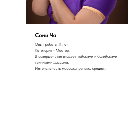
Сони Ча
Опыт работы 11 лет.
Категория - Мастер.
но
В совершенстве владеет тайскими и балийскими
 её
техниками массажа.
к
Интенсивность массажа: релакс, средняя.