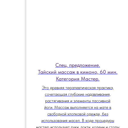
Спец. предложение.
Тайский массаж в кимоно, 60 мин.
Категория Мастер.
Это древняя терапевтическая практика,
сочетающая глубокие надавливания,
растягивания и элементы пассивной
йоги. Массаж выполняется на мате в
свободной хлопковой одежде, без
использования масел. В ходе процедуры
мастер использует руки, локти, колени и стопы