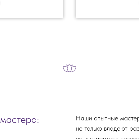
мастера:
Наши опытные мастер
не только владеют ра
но и стремятся созда