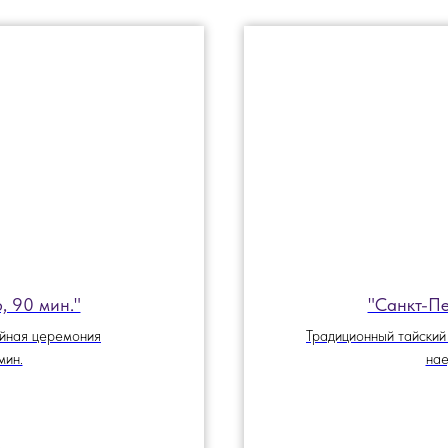
, 90 мин."
"Санкт-Пе
айная церемония
Традиционный тайский
мин.
нае