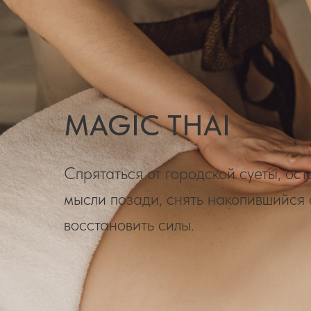
MAGIC THAI
Спрятаться от городской суеты, ост
мысли позади, снять накопившийся 
восстановить силы.