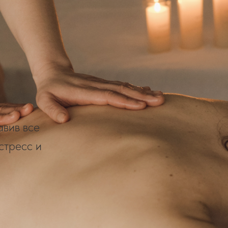
авив все
стресс и