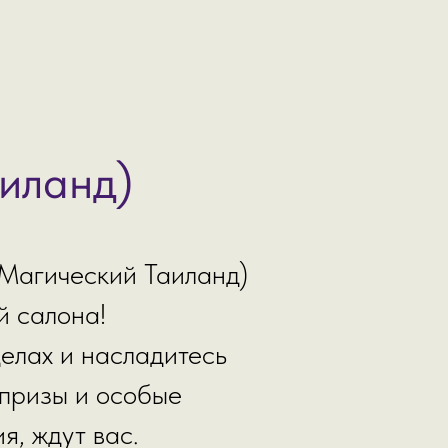
аиланд)
(Магический Таиланд)
й салона!
делах и насладитесь
призы и особые
я, ждут вас.