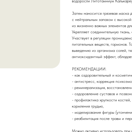
водоросли Литотамниум Калькаре
Затем наносится грязевая маска д
с нейтральным запахом с высокой
из жизненно важных элементов для
Укрепляет соединительную ткань,
Участвует в регуляции проницаем
питательных веществ, гормонов. 
выведению из организма солей, тя
антиоксидантный эффект, обладае
РЕКОМЕНДАЦИИ:
- как оздоровительный и косметич
- антистресс, коррекция психоэмо
- реминерализация, восстановлени
- оздоровление суставов и позвон
- профилактика хрупкости костей,
кормления грудью,
- моделирование фигуры (утончени
- реабилитация после травм и пе
Можно активно использовать при