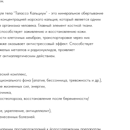
ум.
ля тела “Талассо Кальциум” - это минеральное обертывание
 концентрацией морского кальция, который является одним
 организма человека. Главный элемент костной ткани.
 способствует заживлению и восстановлению кожи.
ости клеточных мембран, транспортировке через них
Также оказывает антистрессовый эффект. Способствует
желых металлов и радионуклидов, проявляет
т антиаллергическим действием.
еский комплекс,
ционального фона (апатия, бессонница, тревожность и др.),
е жизненных сил, энергии,
очника,
 остеопороза, восстановление после беременности/
е, укрепление, антицеллюлит),
ренесенных болезней.
 наличии противопоказаний к йодосодержащим препаратам.