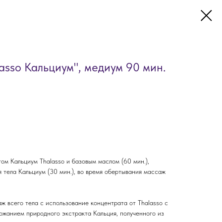
lasso Кальциум", медиум 90 мин.
том Кальциум Thalasso и базовым маслом (60 мин.),
я тела Кальциум (30 мин.), во время обертывания массаж
ж всего тела с использование концентрата от Thalasso с
жанием природного экстракта Кальция, полученного из