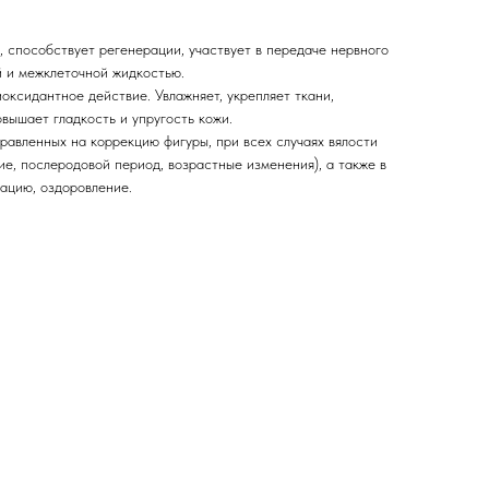
, способствует регенерации, участвует в передаче нервного
й и межклеточной жидкостью.
ксидантное действие. Увлажняет, укрепляет ткани,
вышает гладкость и упругость кожи.
равленных на коррекцию фигуры, при всех случаях вялости
ие, послеродовой период, возрастные изменения), а также в
ацию, оздоровление.