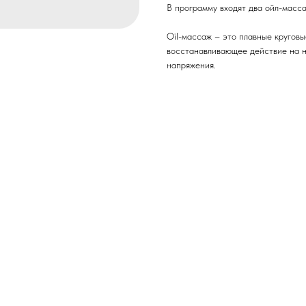
В программу входят два ойл-масса
Oil-массаж – это плавные кругов
восстанавливающее действие на 
напряжения.